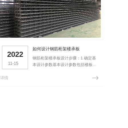
如何设计钢筋桁架楼承板
2022
2
钢筋桁架楼承板设计步骤：1.确定基
11-15
09
本设计参数基本设计参数包括楼板的
跨度和厚度，两阶段楼板的支撑，钢
详情
筋的类型，混凝土强度水平以及所施
详情
加的载荷。2.确定钢桁架地板支撑板
的长度根据项目情况，楼板的长度可
以是一个跨度，也可以是多个跨度的
总和。3.通过使用阶段计算，初步选
择钢桁架地板支撑板模型钢筋桁架楼
板设计包括四个部分：桁架杆...