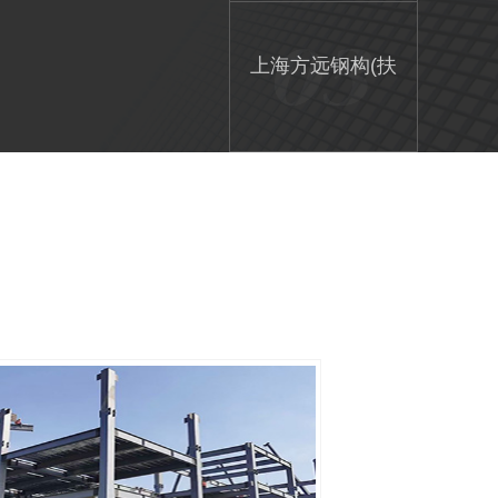
业部一个技术中
上海方远钢构(扶
心
沟基地)