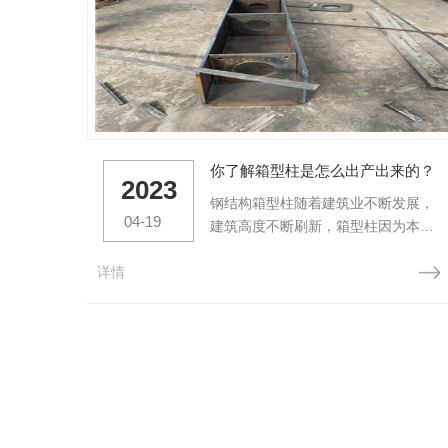
你了解箱型柱是怎么出产出来的？
2023
钢结构箱型柱随着建筑业不断发展，
04-19
建筑高度不断刷新，箱型柱因为本身
具有钢结构高强的特性，抗拉及抗弯
详情
性能好，内部还能够灌注混凝土，充
分利用混凝土抗压性能好的优点，被
广泛应用于各种框架结构中。出产过
程1、数控切割机下料，切割出2条底
板、2条腹板、多块隔板。2、移动U
型/箱型梁组立一体机，顺次在每一块
隔板处对腹板进行侧向夹紧，...