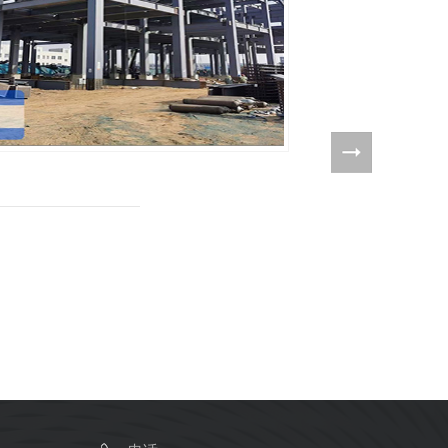
台州刚泰
台州刚泰**