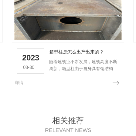
箱型柱是怎么出产出来的？
2023
随着建筑业不断发展，建筑高度不断
03-30
刷新，箱型柱由于自身具有钢结构高
强的特性，抗拉及抗弯性能好，内部
详情
还能够灌注混凝土，充分利用混凝土
抗压性能好的优点，被广泛应用于各
种框架结构中。出产过程1、数控切
割机下料，切割出2条底板、2条腹
板、多块隔板。2、移动U型/箱型梁
组立一体机，依次在每一块隔板处对
相关推荐
腹板进行侧向夹紧，使腹板紧靠隔...
RELEVANT NEWS