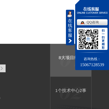
在
QQ咨询
线
客
扫
一
服
扫
更
精
彩
8大项目经验
咨询热线：
15067128539
1个技术中心2事
9