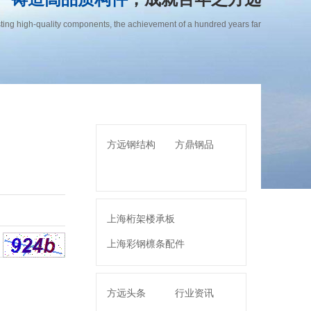
ting high-quality components, the achievement of a hundred years far
方远钢结构
方鼎钢品
上海桁架楼承板
上海彩钢檩条配件
上海桥梁钢结构
方远头条
行业资讯
上海箱型柱