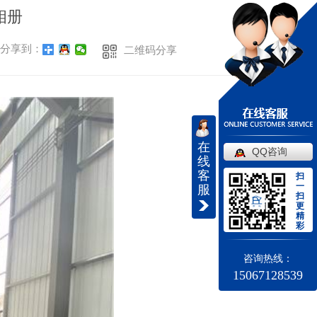
相册
分享到：
二维码分享
在
QQ咨询
线
客
扫
一
服
扫
更
精
彩
咨询热线：
15067128539