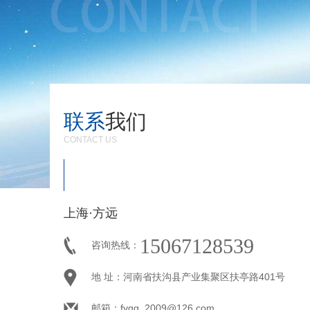
联系
我们
CONTACT US
上海·方远
15067128539
咨询热线：
地 址：河南省扶沟县产业集聚区扶亭路401号
邮箱：fygg_2009@126.com